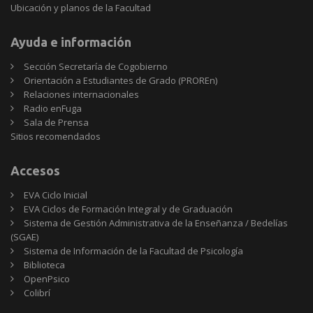
Ubicación y planos de la Facultad
Ayuda e información
Sección Secretaría de Cogobierno
Orientación a Estudiantes de Grado (PROREn)
Relaciones internacionales
Radio enFuga
Sala de Prensa
Sitios
Sitios recomendados
recomendados
Accesos
EVA Ciclo Inicial
EVA Ciclos de Formación Integral y de Graduación
Sistema de Gestión Administrativa de la Enseñanza / Bedelías
(SGAE)
Sistema de Información de la Facultad de Psicología
Biblioteca
OpenPsico
Colibrí