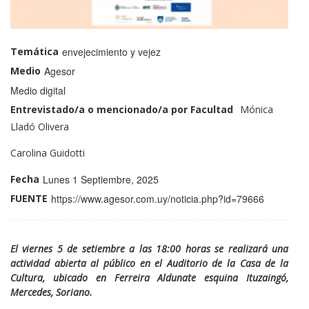
Temática
envejecimiento y vejez
Medio
Agesor
Medio
Medio digital
Entrevistado/a o mencionado/a por Facultad
Perfil
Nombre
Mónica
Docentes
y
Lladó Olivera
profiles
Apellido:
Perfil
Nombre
Carolina Guidotti
Docentes
y
Fecha
Lunes 1 Septiembre, 2025
profiles
Apellido:
FUENTE
https://www.agesor.com.uy/noticia.php?id=79666
El viernes 5 de setiembre a las 18:00 horas se realizará una
actividad abierta al público en el Auditorio de la Casa de la
Cultura, ubicado en Ferreira Aldunate esquina Ituzaingó,
Mercedes, Soriano.