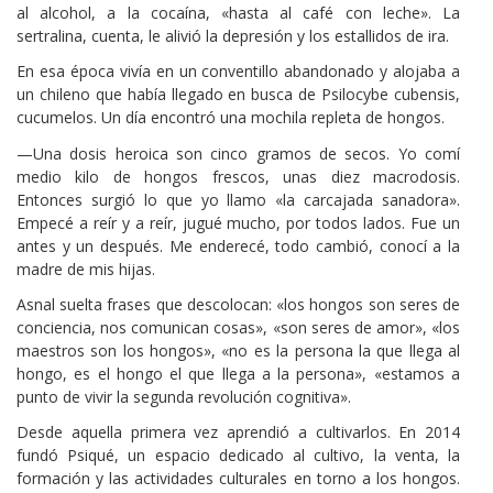
al alcohol, a la cocaína, «hasta al café con leche». La
sertralina, cuenta, le alivió la depresión y los estallidos de ira.
En esa época vivía en un conventillo abandonado y alojaba a
un chileno que había llegado en busca de Psilocybe cubensis,
cucumelos. Un día encontró una mochila repleta de hongos.
—Una dosis heroica son cinco gramos de secos. Yo comí
medio kilo de hongos frescos, unas diez macrodosis.
Entonces surgió lo que yo llamo «la carcajada sanadora».
Empecé a reír y a reír, jugué mucho, por todos lados. Fue un
antes y un después. Me enderecé, todo cambió, conocí a la
madre de mis hijas.
Asnal suelta frases que descolocan: «los hongos son seres de
conciencia, nos comunican cosas», «son seres de amor», «los
maestros son los hongos», «no es la persona la que llega al
hongo, es el hongo el que llega a la persona», «estamos a
punto de vivir la segunda revolución cognitiva».
Desde aquella primera vez aprendió a cultivarlos. En 2014
fundó Psiqué, un espacio dedicado al cultivo, la venta, la
formación y las actividades culturales en torno a los hongos.