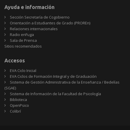
Ayuda e información
Sección Secretaría de Cogobierno
Orientación a Estudiantes de Grado (PROREn)
Relaciones internacionales
Radio enFuga
Sala de Prensa
Sitios
Sitios recomendados
recomendados
Accesos
EVA Ciclo Inicial
EVA Ciclos de Formación Integral y de Graduación
Sistema de Gestión Administrativa de la Enseñanza / Bedelías
(SGAE)
Sistema de Información de la Facultad de Psicología
Biblioteca
OpenPsico
Colibrí