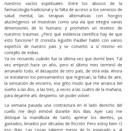
nuestros vacíos espirituales. Entre los abusos de la
farmacología tradicional y la falta de acceso a los servicios de
salud mental, las terapias alternativas con hongos
alucinógenos se muestran como una vía que integra varias
dimensiones de lo humano y prometen un reseteo de
nuestros traumas. ¿Pero qué evidencia científica hay de que
esto funcione? El cronista Agustín Paullier habló con varios
expertos de nuestro país y se convirtió a sí mismo en
conejillo de Indias.
Ya no recuerdo cuándo fue la última vez que dormí bien. Tal
vez empezó hace un año, pero el último mes terminó de
arruinarlo todo, el desajuste de otro país, de otra vida. Ahora
se instalaron los pensamientos que regresan, la falta de aire,
la sensación de encierro, ese grito mudo que me arranca del
sueño a las dos, a las tres, a veces a las cuatro de la mañana,
para dejarme ahí, despierto, sin poder volver.
La semana pasada una contractura en el lado derecho del
cuello me dejó inmóvil durante dos días. Ayer casi me
disloqué la mandíbula de tanto apretar los dientes, ya
gastados, limados por décadas de fricción. Pero estoy bien. O
eso digo. Las cosas salieron mejor de lo esperado y, al