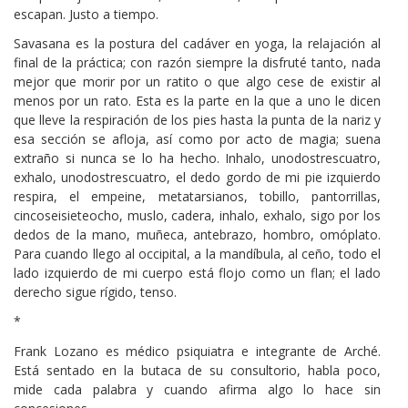
escapan. Justo a tiempo.
Savasana es la postura del cadáver en yoga, la relajación al
final de la práctica; con razón siempre la disfruté tanto, nada
mejor que morir por un ratito o que algo cese de existir al
menos por un rato. Esta es la parte en la que a uno le dicen
que lleve la respiración de los pies hasta la punta de la nariz y
esa sección se afloja, así como por acto de magia; suena
extraño si nunca se lo ha hecho. Inhalo, unodostrescuatro,
exhalo, unodostrescuatro, el dedo gordo de mi pie izquierdo
respira, el empeine, metatarsianos, tobillo, pantorrillas,
cincoseisieteocho, muslo, cadera, inhalo, exhalo, sigo por los
dedos de la mano, muñeca, antebrazo, hombro, omóplato.
Para cuando llego al occipital, a la mandíbula, al ceño, todo el
lado izquierdo de mi cuerpo está flojo como un flan; el lado
derecho sigue rígido, tenso.
*
Frank Lozano es médico psiquiatra e integrante de Arché.
Está sentado en la butaca de su consultorio, habla poco,
mide cada palabra y cuando afirma algo lo hace sin