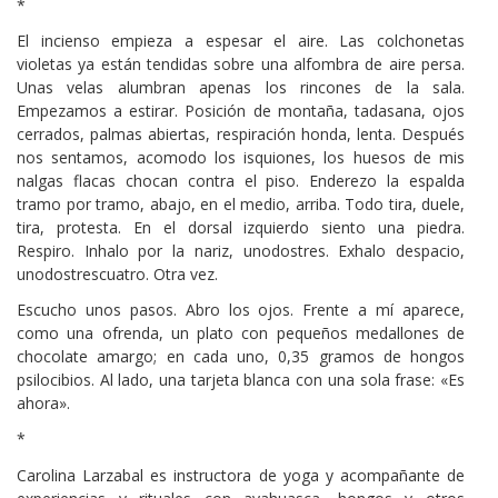
*
El incienso empieza a espesar el aire. Las colchonetas
violetas ya están tendidas sobre una alfombra de aire persa.
Unas velas alumbran apenas los rincones de la sala.
Empezamos a estirar. Posición de montaña, tadasana, ojos
cerrados, palmas abiertas, respiración honda, lenta. Después
nos sentamos, acomodo los isquiones, los huesos de mis
nalgas flacas chocan contra el piso. Enderezo la espalda
tramo por tramo, abajo, en el medio, arriba. Todo tira, duele,
tira, protesta. En el dorsal izquierdo siento una piedra.
Respiro. Inhalo por la nariz, unodostres. Exhalo despacio,
unodostrescuatro. Otra vez.
Escucho unos pasos. Abro los ojos. Frente a mí aparece,
como una ofrenda, un plato con pequeños medallones de
chocolate amargo; en cada uno, 0,35 gramos de hongos
psilocibios. Al lado, una tarjeta blanca con una sola frase: «Es
ahora».
*
Carolina Larzabal es instructora de yoga y acompañante de