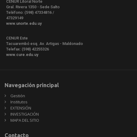
CENUR Litoral Norte
Gral. Rivera 1350 - Sede Salto
Teléfono: (598) 47334816 /
47329149
www.unorte.edu.uy
CENUR Este
Tacuarembó esq. Av. Artigas - Maldonado
Telefax: (598) 42255326
www.cure.edu.uy
Navegación principal
Gestión
Institutos
EXTENSIÓN
INVESTIGACIÓN
MAPA DEL SITIO
Contacto