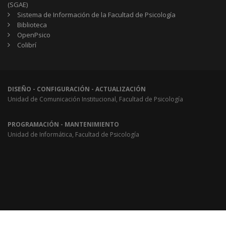
(SGAE)
Sistema de Información de la Facultad de Psicología
Biblioteca
OpenPsico
Colibrí
DISEÑO - CONFIGURACIÓN - ACTUALIZACIÓN
Unidad de Comunicación Institucional, Facultad de Psicología
PROGRAMACIÓN - MANTENIMIENTO
Unidad de Informática, Facultad de Psicología