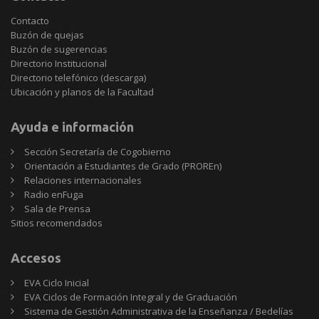
Contacto
Buzón de quejas
Buzón de sugerencias
Directorio Institucional
Directorio telefónico (descarga)
Ubicación y planos de la Facultad
Ayuda e información
Sección Secretaría de Cogobierno
Orientación a Estudiantes de Grado (PROREn)
Relaciones internacionales
Radio enFuga
Sala de Prensa
Sitios
Sitios recomendados
recomendados
Accesos
EVA Ciclo Inicial
EVA Ciclos de Formación Integral y de Graduación
Sistema de Gestión Administrativa de la Enseñanza / Bedelías