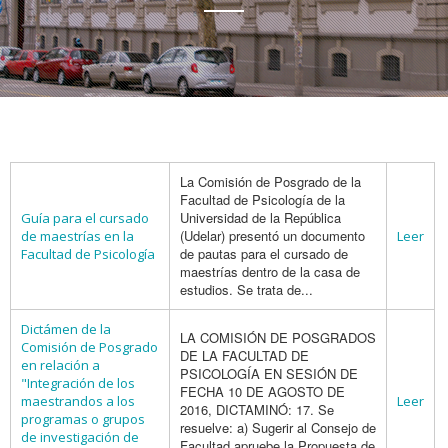
La Comisión de Posgrado de la
Facultad de Psicología de la
Universidad de la República
Guía para el cursado
(Udelar) presentó un documento
de maestrías en la
Leer
de pautas para el cursado de
Facultad de Psicología
maestrías dentro de la casa de
estudios. Se trata de...
Dictámen de la
LA COMISIÓN DE POSGRADOS
Comisión de Posgrado
DE LA FACULTAD DE
en relación a
PSICOLOGÍA EN SESIÓN DE
"Integración de los
FECHA 10 DE AGOSTO DE
maestrandos a los
Leer
2016, DICTAMINÓ: 17. Se
programas o grupos
resuelve: a) Sugerir al Consejo de
de investigación de
Facultad apruebe la Propuesta de