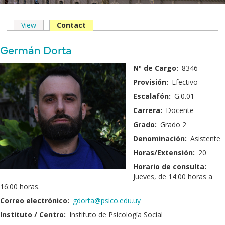
View
Contact
(solapa
Solapas
activa)
principales
Nombre
Germán Dorta
y
Fotografía:
Nº de Cargo:
8346
Apellido:
Provisión:
Efectivo
Escalafón:
G.0.01
Carrera:
Docente
Grado:
Grado 2
Denominación:
Asistente
Horas/Extensión:
20
Horario de consulta:
Jueves, de 14:00 horas a
16:00 horas.
Correo electrónico:
gdorta@psico.edu.uy
Instituto / Centro:
Instituto de Psicología Social