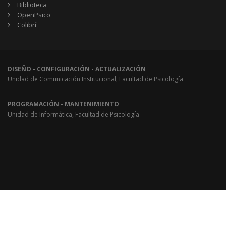
Biblioteca
OpenPsico
Colibrí
DISEÑO - CONFIGURACIÓN - ACTUALIZACIÓN
Unidad de Comunicación Institucional, Facultad de Psicología
PROGRAMACIÓN - MANTENIMIENTO
Unidad de Informática, Facultad de Psicología