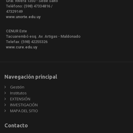
Gral. Rivera 1350 - Sede Salto
Teléfono: (598) 47334816 /
47329149
www.unorte.edu.uy
CENUR Este
Tacuarembó esq. Av. Artigas - Maldonado
Telefax: (598) 42255326
www.cure.edu.uy
Navegación principal
Gestión
Institutos
EXTENSIÓN
INVESTIGACIÓN
MAPA DEL SITIO
Contacto