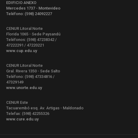
EDIFICIO ANEXO
Mercedes 1737 - Montevideo
Teléfono: (598) 24092227
CENUR Litoral Norte
Florida 1065 - Sede Paysandú
Teléfonos: (598) 47238342 /
47222291 / 47220221
www.cup.edu.uy
CENUR Litoral Norte
Gral. Rivera 1350 - Sede Salto
Teléfono: (598) 47334816 /
47329149
www.unorte.edu.uy
CENUR Este
Tacuarembó esq. Av. Artigas - Maldonado
Telefax: (598) 42255326
www.cure.edu.uy