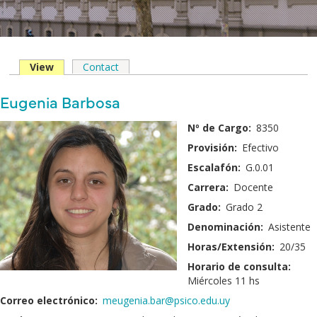
View
(solapa
Contact
Solapas
activa)
principales
Nombre
Eugenia Barbosa
y
Fotografía:
Nº de Cargo:
8350
Apellido:
Provisión:
Efectivo
Escalafón:
G.0.01
Carrera:
Docente
Grado:
Grado 2
Denominación:
Asistente
Horas/Extensión:
20/35
Horario de consulta:
Miércoles 11 hs
Correo electrónico:
meugenia.bar@psico.edu.uy