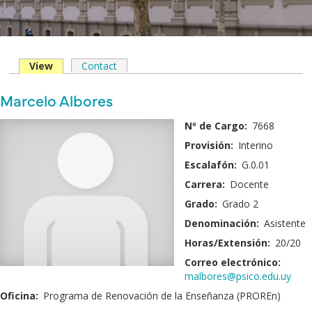
View
(solapa
Contact
Solapas
activa)
principales
Nombre
Marcelo Albores
y
Fotografía:
Nº de Cargo:
7668
Apellido:
Provisión:
Interino
Escalafón:
G.0.01
Carrera:
Docente
Grado:
Grado 2
Denominación:
Asistente
Horas/Extensión:
20/20
Correo electrónico:
malbores@psico.edu.uy
Oficina:
Programa de Renovación de la Enseñanza (PROREn)