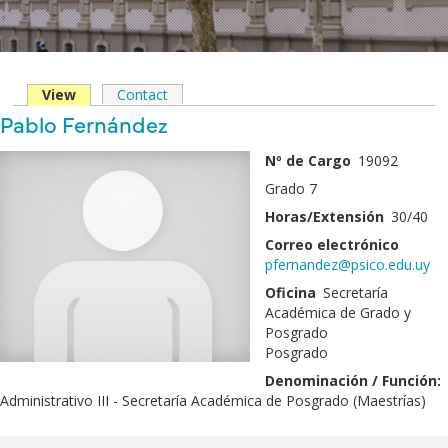
View
(solapa
Contact
Solapas
activa)
Nombre
Pablo Fernández
principales
y
Fotografía
Nº de Cargo
19092
Apellido
Grado 7
Horas/Extensión
30/40
Correo electrónico
pfernandez@psico.edu.uy
Oficina
Secretaría
Académica de Grado y
Posgrado
Posgrado
Denominación / Función:
Administrativo III - Secretaría Académica de Posgrado (Maestrías)