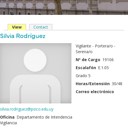
View
(solapa
Contact
Solapas
activa)
Nombre
Silvia Rodríguez
principales
y
Fotografía
Vigilante - Portera/o -
Apellido
Serena/o
Nº de Cargo
19106
Escalafón
E.1.05
Grado 5
Horas/Extensión
30/48
Correo electrónico
silvia.rodriguez@psico.edu.uy
Oficina
Departamento de Intendencia
Vigilancia