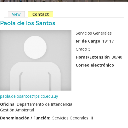
View
Contact
(solapa
Solapas
activa)
Nombre
Paola de los Santos
principales
y
Fotografía
Servicios Generales
Apellido
Nº de Cargo
19117
Grado 5
Horas/Extensión
30/40
Correo electrónico
paola.delosantos@psico.edu.uy
Oficina
Departamento de Intendencia
Gestión Ambiental
Denominación / Función:
Servicios Generales III