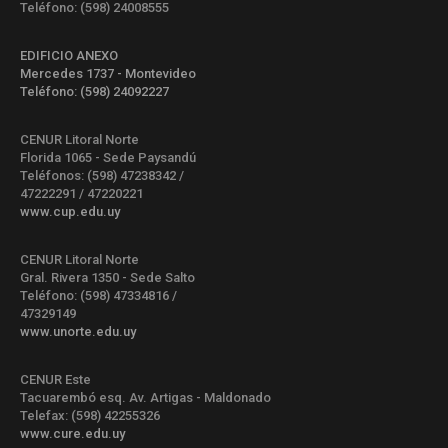
Teléfono: (598) 24008555
EDIFICIO ANEXO
Mercedes 1737 - Montevideo
Teléfono: (598) 24092227
CENUR Litoral Norte
Florida 1065 - Sede Paysandú
Teléfonos: (598) 47238342 /
47222291 / 47220221
www.cup.edu.uy
CENUR Litoral Norte
Gral. Rivera 1350 - Sede Salto
Teléfono: (598) 47334816 /
47329149
www.unorte.edu.uy
CENUR Este
Tacuarembó esq. Av. Artigas - Maldonado
Telefax: (598) 42255326
www.cure.edu.uy