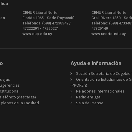
lica
CENUR Litoral Norte
CENUR Litoral Norte
deo
Florida 1065 - Sede Paysandú
Gral. Rivera 1350 - Sed
Teléfonos: (598) 47238342 /
Teléfono: (598) 473348
47222291 / 47220221
47329149
www.cup.edu.uy
www.unorte.edu.uy
o
Ayuda e información
Sección Secretaría de Cogobie
uejas
Orientación a Estudiantes de 
ugerencias
(PROREn)
nstitucional
Relaciones internacionales
telefónico (descarga)
Radio enFuga
 planos de la Facultad
Sala de Prensa