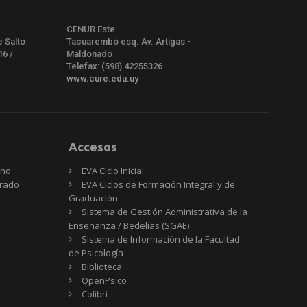
CENUR Este
e Salto
Tacuarembó esq. Av. Artigas -
16 /
Maldonado
Telefax: (598) 42255326
www.cure.edu.uy
Accesos
rno
EVA Ciclo Inicial
Grado
EVA Ciclos de Formación Integral y de
Graduación
Sistema de Gestión Administrativa de la
Enseñanza / Bedelías (SGAE)
Sistema de Información de la Facultad
de Psicología
Biblioteca
OpenPsico
Colibrí