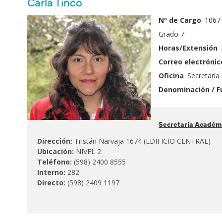
Nombre
Carla Tinco
principales
y
Fotografía
Nº de Cargo
1067
Apellido
Grado 7
Horas/Extensión
Correo electrónic
Oficina
Secretarí
Denominación / F
Pertenece
Secretaría Académ
al
Dirección:
Tristán Narvaja 1674 (EDIFICIO CENTRAL)
Ubicación:
NIVEL 2
Teléfono:
(598) 2400 8555
Interno:
282
Directo:
(598) 2409 1197