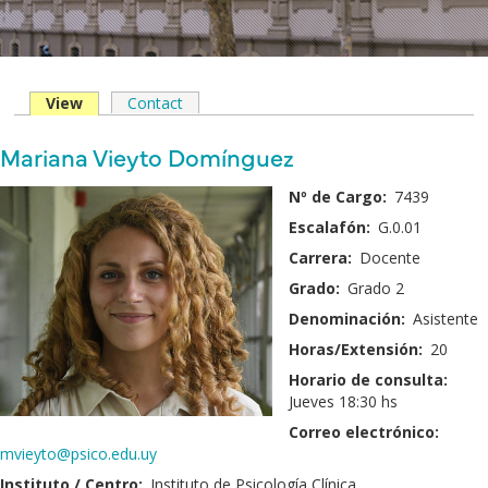
View
(solapa
Contact
Solapas
activa)
principales
Nombre
Mariana Vieyto Domínguez
y
Fotografía:
Nº de Cargo:
7439
Apellido:
Escalafón:
G.0.01
Carrera:
Docente
Grado:
Grado 2
Denominación:
Asistente
Horas/Extensión:
20
Horario de consulta:
Jueves 18:30 hs
Correo electrónico:
mvieyto@psico.edu.uy
Instituto / Centro:
Instituto de Psicología Clínica