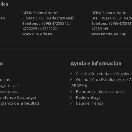
lica
CENUR Litoral Norte
CENUR Litoral Norte
deo
Florida 1065 - Sede Paysandú
Gral. Rivera 1350 - Sed
Teléfonos: (598) 47238342 /
Teléfono: (598) 473348
47222291 / 47220221
47329149
www.cup.edu.uy
www.unorte.edu.uy
o
Ayuda e información
Sección Secretaría de Cogobie
uejas
Orientación a Estudiantes de 
ugerencias
(PROREn)
nstitucional
Relaciones internacionales
telefónico (descarga)
Radio enFuga
 planos de la Facultad
Sala de Prensa