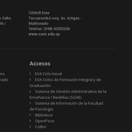
CENUR Este
e Salto
Tacuarembó esq. Av. Artigas -
16 /
Maldonado
Telefax: (598) 42255326
www.cure.edu.uy
Accesos
rno
EVA Ciclo Inicial
Grado
EVA Ciclos de Formación Integral y de
Graduación
Sistema de Gestión Administrativa de la
Enseñanza / Bedelías (SGAE)
Sistema de Información de la Facultad
de Psicología
Biblioteca
OpenPsico
Colibrí