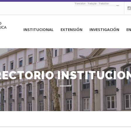
Translation - Tradução - Traduction
navegación
INSTITUCIONAL
EXTENSIÓN
INVESTIGACIÓN
E
principal
RECTORIO INSTITUCIO