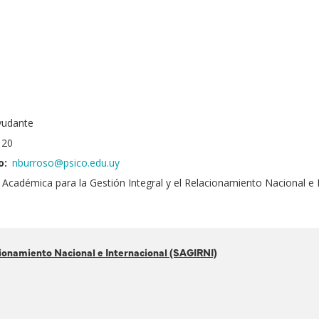
9
yudante
20
o:
nburroso@psico.edu.uy
 Académica para la Gestión Integral y el Relacionamiento Nacional e 
cionamiento Nacional e Internacional (SAGIRNI)