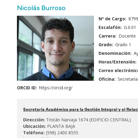
principales
Nombre
Nicolás Burroso
y
Fotografía:
Nº de Cargo:
879
Apellido:
Escalafón:
G.0.01
Carrera:
Docente
Grado:
Grado 1
Denominación:
A
Horas/Extensión:
Correo electrónic
Oficina:
Secretaría
ORCID ID:
https://orcid.org/
Pertenece
Secretaría Académica para la Gestión Integral y el Rela
al:
Dirección:
Tristán Narvaja 1674 (EDIFICIO CENTRAL)
Ubicación:
PLANTA BAJA
Teléfono:
(598) 2400 8555