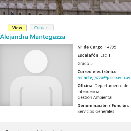
View
(solapa
Contact
Solapas
activa)
Nombre
Alejandra Mantegazza
principales
y
Fotografía
Nº de Cargo
14795
Apellido
Escalafón
Esc. F
Grado 5
Correo electrónico
amantegazza@psico.edu.uy
Oficina
Departamento de
Intendencia
Gestión Ambiental
Denominación / Función:
Servicios Generales
Pertenece