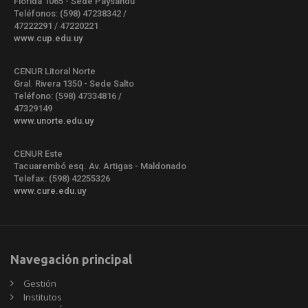
Florida 1065 - Sede Paysandú
Teléfonos: (598) 47238342 /
47222291 / 47220221
www.cup.edu.uy
CENUR Litoral Norte
Gral. Rivera 1350 - Sede Salto
Teléfono: (598) 47334816 /
47329149
www.unorte.edu.uy
CENUR Este
Tacuarembó esq. Av. Artigas - Maldonado
Telefax: (598) 42255326
www.cure.edu.uy
Navegación principal
Gestión
Institutos