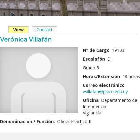
View
(solapa
Contact
Solapas
activa)
Nombre
Verónica Villafán
principales
y
Fotografía
Nº de Cargo
19103
Apellido
Escalafón
E1
Grado 5
Horas/Extensión
48 horas
Correo electrónico
vvillafan@psico.edu.uy
Oficina
Departamento de
Intendencia
Vigilancia
Denominación / Función:
Oficial Práctico III