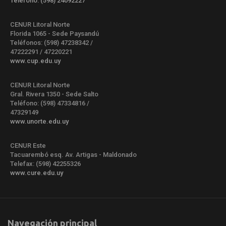
Teléfono: (598) 24092227
CENUR Litoral Norte
Florida 1065 - Sede Paysandú
Teléfonos: (598) 47238342 /
47222291 / 47220221
www.cup.edu.uy
CENUR Litoral Norte
Gral. Rivera 1350 - Sede Salto
Teléfono: (598) 47334816 /
47329149
www.unorte.edu.uy
CENUR Este
Tacuarembó esq. Av. Artigas - Maldonado
Telefax: (598) 42255326
www.cure.edu.uy
Navegación principal