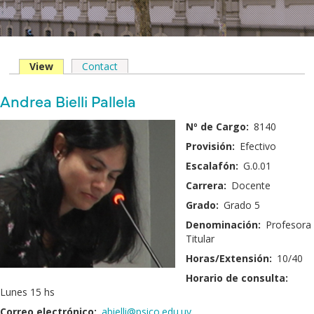
View
(solapa
Contact
Solapas
activa)
principales
Nombre
Andrea Bielli Pallela
y
Fotografía:
Nº de Cargo:
8140
Apellido:
Provisión:
Efectivo
Escalafón:
G.0.01
Carrera:
Docente
Grado:
Grado 5
Denominación:
Profesora
Titular
Horas/Extensión:
10/40
Horario de consulta:
Lunes 15 hs
Correo electrónico:
abielli@psico.edu.uy