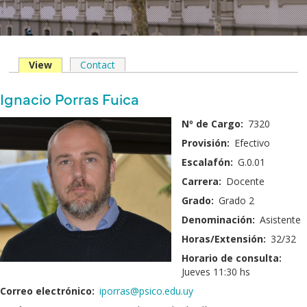
View
(solapa
Contact
Solapas
activa)
principales
Nombre
Ignacio Porras Fuica
y
Fotografía:
Nº de Cargo:
7320
Apellido:
Provisión:
Efectivo
Escalafón:
G.0.01
Carrera:
Docente
Grado:
Grado 2
Denominación:
Asistente
Horas/Extensión:
32/32
Horario de consulta:
Jueves 11:30 hs
Correo electrónico:
iporras@psico.edu.uy