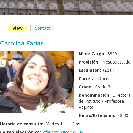
View
(solapa
Contact
Solapas
activa)
principales
Nombre
Carolina Farías
y
Fotografía:
Nº de Cargo:
8329
Apellido:
Provisión:
Presupuestado
Escalafón:
G.0.01
Carrera:
Docente
Grado:
Grado 3
Denominación:
Directora
de Instituto / Profesora
Adjunta
Horas/Extensión:
20-30
Horario de consulta:
Martes 11 a 12 hs.
Correo electrónico:
cfarias@psico.edu.uy