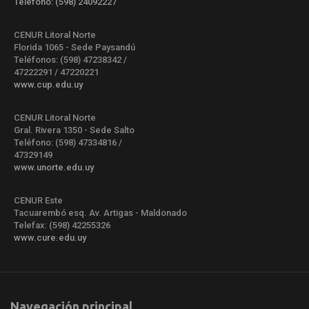
Teléfono: (598) 24092227
CENUR Litoral Norte
Florida 1065 - Sede Paysandú
Teléfonos: (598) 47238342 /
47222291 / 47220221
www.cup.edu.uy
CENUR Litoral Norte
Gral. Rivera 1350 - Sede Salto
Teléfono: (598) 47334816 /
47329149
www.unorte.edu.uy
CENUR Este
Tacuarembó esq. Av. Artigas - Maldonado
Telefax: (598) 42255326
www.cure.edu.uy
Navegación principal