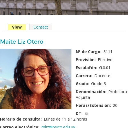
View
(solapa
Contact
Solapas
activa)
principales
Nombre
Maite Liz Otero
y
Fotografía:
Nº de Cargo:
8111
Apellido:
Provisión:
Efectivo
Escalafón:
G.0.01
Carrera:
Docente
Grado:
Grado 3
Denominación:
Profesora
Adjunta
Horas/Extensión:
20
DT:
Si
Horario de consulta:
Lunes de 11 a 12 horas
Correo electrónico:
mliz@psico.edu.uy