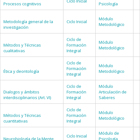
Ciclo Inicial
Procesos cognitivos
Psicología
Módulo
Metodología general de la
Ciclo Inicial
Metodológico
investigación
Ciclo de
Módulo
Métodos y Técnicas
Formación
Metodológico
cualitativas
Integral
Ciclo de
Módulo
Formación
Ética y deontología
Metodológico
Integral
Ciclo de
Módulo
Dialogos y ámbitos
Formación
Articulación de
interdisciplinarios (Art. VI)
Integral
Saberes
Ciclo de
Módulo
Métodos y Técnicas
Formación
Metodológico
cuantitativas
Integral
Módulo de
Ciclo Inicial
Neurobiología de la Mente
Psicología