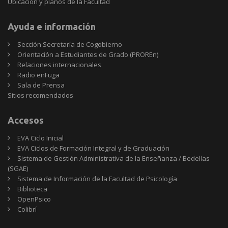
Ubicación y planos de la Facultad
Ayuda e información
Sección Secretaría de Cogobierno
Orientación a Estudiantes de Grado (PROREn)
Relaciones internacionales
Radio enFuga
Sala de Prensa
Sitios
Sitios recomendados
recomendados
Accesos
EVA Ciclo Inicial
EVA Ciclos de Formación Integral y de Graduación
Sistema de Gestión Administrativa de la Enseñanza / Bedelías
(SGAE)
Sistema de Información de la Facultad de Psicología
Biblioteca
OpenPsico
Colibrí