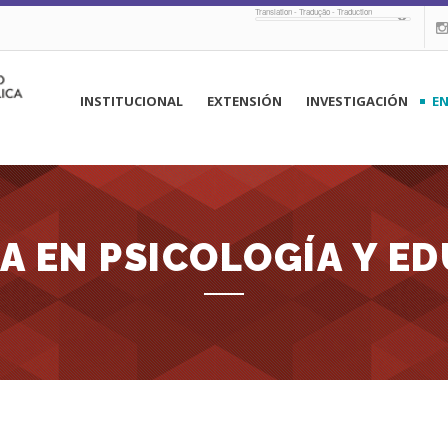
Translation - Tradução - Traduction
navegación
INSTITUCIONAL
EXTENSIÓN
INVESTIGACIÓN
E
principal
A EN PSICOLOGÍA Y E