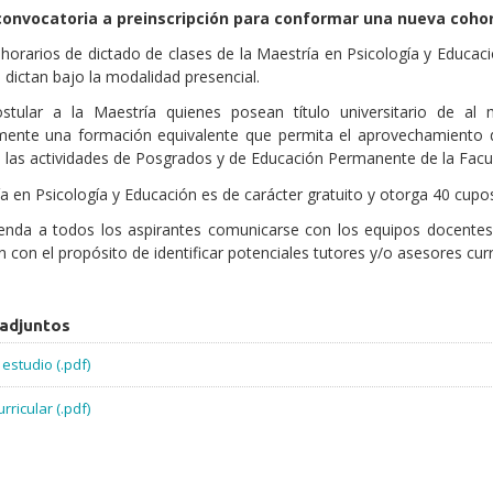
onvocatoria a preinscripción para conformar una nueva cohor
 horarios de dictado de clases de la Maestría en Psicología y Educac
dictan bajo la modalidad presencial.
stular a la Maestría quienes posean título universitario de al
ente una formación equivalente que permita el aprovechamiento de 
 las actividades de Posgrados y de Educación Permanente de la Facul
a en Psicología y Educación es de carácter gratuito y otorga 40 cu
enda a todos los aspirantes comunicarse con los equipos docentes 
n con el propósito de identificar potenciales tutores y/o asesores curr
 adjuntos
estudio (.pdf)
rricular (.pdf)