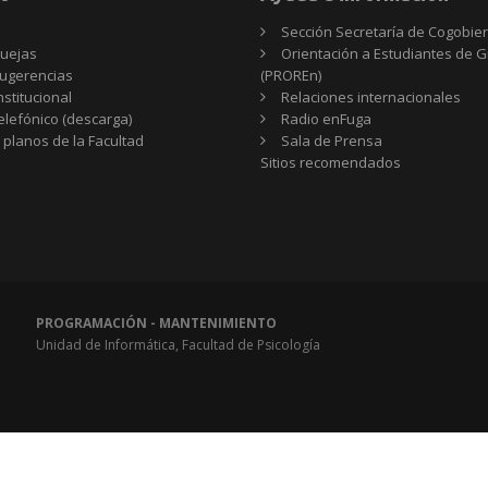
Sección Secretaría de Cogobie
uejas
Orientación a Estudiantes de 
ugerencias
(PROREn)
nstitucional
Relaciones internacionales
telefónico (descarga)
Radio enFuga
 planos de la Facultad
Sala de Prensa
Sitios
Sitios recomendados
recomendados
PROGRAMACIÓN - MANTENIMIENTO
Unidad de Informática, Facultad de Psicología