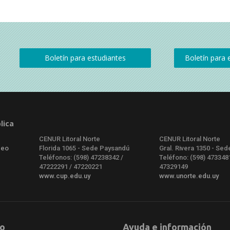
lica
CENUR Litoral Norte
CENUR Litoral Norte
deo
Florida 1065 - Sede Paysandú
Gral. Rivera 1350 - Sed
Teléfonos: (598) 47238342 /
Teléfono: (598) 473348
47222291 / 47220221
47329149
www.cup.edu.uy
www.unorte.edu.uy
o
Ayuda e información