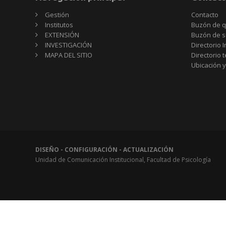
Gestión
Contacto
Institutos
Buzón de q
EXTENSIÓN
Buzón de s
INVESTIGACIÓN
Directorio I
MAPA DEL SITIO
Directorio 
Ubicación y
DISEÑO - CONFIGURACIÓN - ACTUALIZACIÓN
Unidad de Comunicación Institucional, Facultad de Psicología