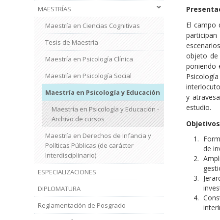
MAESTRÍAS
Presenta
El campo 
Maestría en Ciencias Cognitivas
participan
Tesis de Maestría
escenario
objeto de 
Maestría en Psicología Clínica
poniendo e
Maestría en Psicología Social
Psicolog
interlocut
Maestría en Psicología y Educación
y atraves
estudio.
Maestría en Psicología y Educación -
Archivo de cursos
Objetivos
Maestría en Derechos de Infancia y
Forma
Políticas Públicas (de carácter
de in
Interdisciplinario)
Ampli
gesti
ESPECIALIZACIONES
Jerar
inves
DIPLOMATURA
Const
Reglamentación de Posgrado
inter