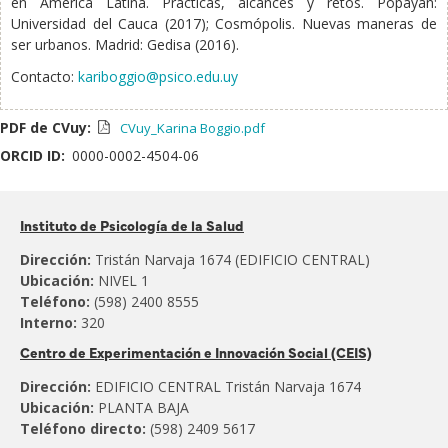
en América Latina. Prácticas, alcances y retos. Popayán:
Universidad del Cauca (2017); Cosmópolis. Nuevas maneras de
ser urbanos. Madrid: Gedisa (2016).
Contacto:
kariboggio@psico.edu.uy
PDF de CVuy:
CVuy_Karina Boggio.pdf
ORCID ID:
0000-0002-4504-06
Pertenece
Instituto de Psicología de la Salud
al:
Dirección:
Tristán Narvaja 1674 (EDIFICIO CENTRAL)
Ubicación:
NIVEL 1
Teléfono:
(598) 2400 8555
Interno:
320
Centro de Experimentación e Innovación Social (CEIS)
Dirección:
EDIFICIO CENTRAL Tristán Narvaja 1674
Ubicación:
PLANTA BAJA
Teléfono directo:
(598) 2409 5617