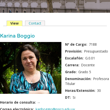
View
(solapa
Contact
Solapas
activa)
principales
Nombre
Karina Boggio
y
Fotografía:
Nº de Cargo:
7188
Apellido:
Provisión:
Presupuestado
Escalafón:
G.0.01
Carrera:
Docente
Grado:
Grado 5
Denominación:
Profesora
Titular
Horas/Extensión:
30
DT:
Si
Horario de consulta:
--
Correo electrónico:
kariboggio@psico.edu.uy