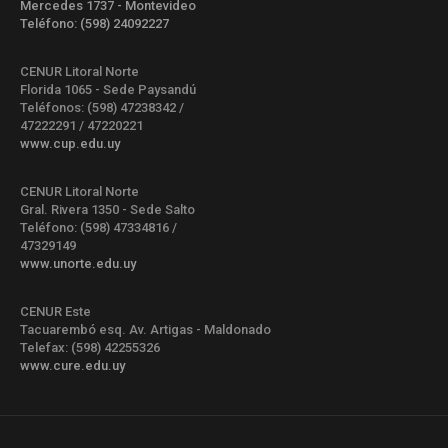
Mercedes 1737 - Montevideo
Teléfono: (598) 24092227
CENUR Litoral Norte
Florida 1065 - Sede Paysandú
Teléfonos: (598) 47238342 /
47222291 / 47220221
www.cup.edu.uy
CENUR Litoral Norte
Gral. Rivera 1350 - Sede Salto
Teléfono: (598) 47334816 /
47329149
www.unorte.edu.uy
CENUR Este
Tacuarembó esq. Av. Artigas - Maldonado
Telefax: (598) 42255326
www.cure.edu.uy