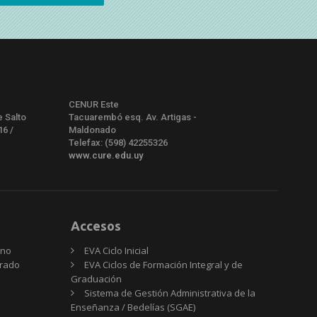
CENUR Este
e Salto
Tacuarembó esq. Av. Artigas -
16 /
Maldonado
Telefax: (598) 42255326
www.cure.edu.uy
Accesos
rno
EVA Ciclo Inicial
Grado
EVA Ciclos de Formación Integral y de
Graduación
Sistema de Gestión Administrativa de la
Enseñanza / Bedelías (SGAE)