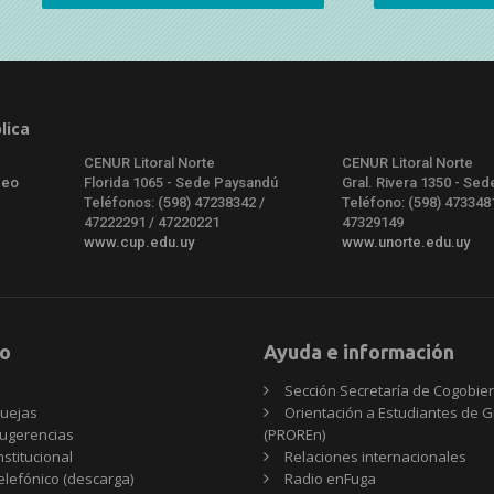
lica
CENUR Litoral Norte
CENUR Litoral Norte
deo
Florida 1065 - Sede Paysandú
Gral. Rivera 1350 - Sed
Teléfonos: (598) 47238342 /
Teléfono: (598) 473348
47222291 / 47220221
47329149
www.cup.edu.uy
www.unorte.edu.uy
o
Ayuda e información
Sección Secretaría de Cogobie
uejas
Orientación a Estudiantes de 
ugerencias
(PROREn)
nstitucional
Relaciones internacionales
telefónico (descarga)
Radio enFuga