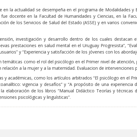
 en la actualidad se desempeña en el programa de Modalidades y Efe
ién fue docente en la Facultad de Humanidades y Ciencias, en la Fa
ación de los Servicios de Salud del Estado (ASSE) y en varios conve
nsión, investigación y desarrollo dentro de los cuales destacan e
evas prestaciones en salud mental en el Uruguay Progresista”, “Evalu
suarios” y “Experiencia y satisfacción de los jóvenes con los abordaje
 en temáticas como el rol del psicólogo en el Primer nivel de atenció
n relación a la mujer y a la maternidad. Evaluacion de intervenciones p
 y académicas, como los artículos arbitrados “El psicólogo en el Pri
oanalítico: vigencia y desafíos” y “A propósito de una experiencia
la elaboración de los libros “Manual Didáctico Teorías y técnicas d
nsiones psicológicas y linguísticas”.