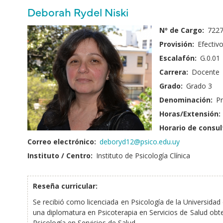
principales
Nombre
Deborah Rydel Niski
y
Fotografía:
Nº de Cargo:
722
Apellido:
Provisión:
Efectiv
Escalafón:
G.0.01
Carrera:
Docente
Grado:
Grado 3
Denominación:
Pr
Horas/Extensión:
Horario de consul
Correo electrónico:
deboryd12@psico.edu.uy
Instituto / Centro:
Instituto de Psicología Clínica
Reseña curricular:
Se recibió como licenciada en Psicología de la Universidad
una diplomatura en Psicoterapia en Servicios de Salud obt
Psicología en Servicios de Salud.