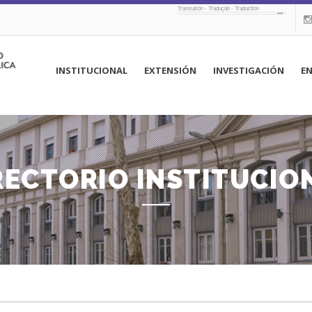
Translation - Tradução - Traduction
navegación
INSTITUCIONAL
EXTENSIÓN
INVESTIGACIÓN
E
principal
RECTORIO INSTITUCIO