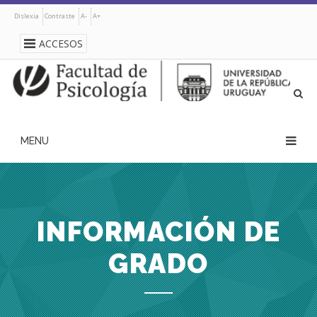
Pasar
Dislexia
Contraste
A-
A+
al
contenido
ACCESOS
principal
navegación
principal
INFORMACIÓN DE
GRADO