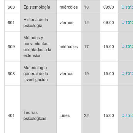
603
Epistemología
miércoles
10
09:00
Distri
Historia de la
601
viernes
12
09:00
Distri
psicología
Métodos y
herramientas
609
miércoles
17
15:00
Distri
orientadas a la
extensión
Metodología
608
general de la
viernes
19
15:00
Distri
investigación
Teorías
401
lunes
22
15:00
Distri
psicológicas