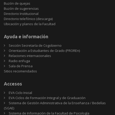
Buzón de quejas
Buzón de sugerencias
Directorio Institucional
Directorio telefónico (descarga)
Ubicación y planos de la Facultad
Ayuda e información
Sección Secretaría de Cogobierno
Orientación a Estudiantes de Grado (PROREn)
Relaciones internacionales
Radio enFuga
Sala de Prensa
Sitios
Sitios recomendados
recomendados
Accesos
EVA Ciclo Inicial
EVA Ciclos de Formación Integral y de Graduación
Sistema de Gestión Administrativa de la Enseñanza / Bedelías
(SGAE)
Sistema de Información de la Facultad de Psicología