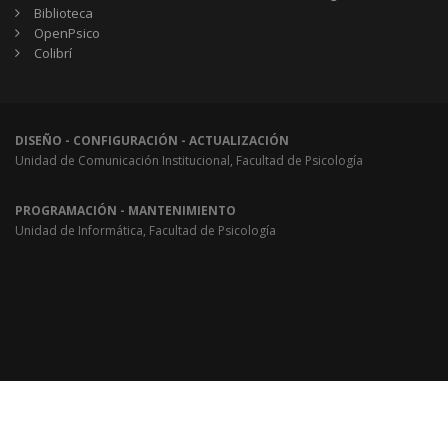
Biblioteca
OpenPsico
Colibrí
DISEÑO - CONFIGURACIÓN - ACTUALIZACIÓN
Unidad de Comunicación Institucional, Facultad de Psicología
PROGRAMACIÓN - MANTENIMIENTO
Unidad de Informática, Facultad de Psicología