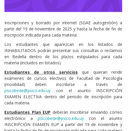
Cuerpo
Inscripciones y borrado por internet (SGAE autogestión) a
partir del 19 de noviembre de 2025 y hasta la fecha de fin de
inscripción indicada para cada materia.
Los estudiantes que aparezcan en los listados de
INHABILITADOS podrán presentar sus consultas o reclamos
en Bedelía dentro de los plazos estipulados para cada
materia (incluidos en listados).
Estudiantes de otros servicios
que quieran rendir
exámenes de cursos electivos de Facultad de Psicología
(movilidad) deben inscribirse a través de
psicobede@psico.edu.uy
con el asunto INSCRIPCIÓN
EXAMEN ELECTIVA dentro del periodo de inscripción para
cada materia.
Estudiantes Plan EUP
deberán inscribirse enviando correo
electrónico a
psicobede@psico.edu.uy
con el asunto
INSCRIPCIÓN EXAMEN EUP a partir del 19 de noviembre y
hasta la fecha de fin de inscripción indicada para cada materia