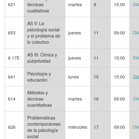
621
técnicas
martes
9
15:00
Dis
cualitativas
AS V: La
psicología social
653
jueves
11
09:00
Dis
y el problema de
lo colectivo
AS III: Clínica y
6 17E
jueves
11
15:00
Dis
subjetividad
Psicología y
641
lunes
15
15:00
Dis
educación
Métodos y
614
técnicas
martes
16
09:00
Dis
cuantitativas
Problemáticas
contemporáneas
626
miércoles
17
09:00
Dis
de la psicología
social