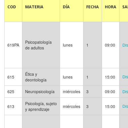
COD
MATERIA
DÍA
FECHA
HORA
SA
Psicopatología
619PA
lunes
1
09:00
Dis
de adultos
Ética y
615
lunes
1
15:00
Dis
deontología
625
Neuropsicología
miércoles
3
09:00
Dis
Psicología, sujeto
613
miércoles
3
15:00
Dis
y aprendizaje