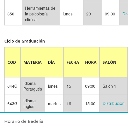
Herramientas de
650
la psicología
lunes
29
09:00
Dis
clínica
Ciclo de Graduación
COD
MATERIA
DÍA
FECHA
HORA
SALÓN
Idioma
644G
lunes
15
09:00
Salón 1
Portugués
Idioma
643G
martes
16
15:00
Distribución
Inglés
Publicado el
Miércoles 19 Noviembre, 2025
Horario de Bedelía