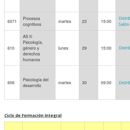
Procesos
Distri
6071
martes
23
15:00
cognitivos
Salón
AS II:
Psicología,
610
género y
lunes
29
15:00
Distri
derechos
humanos
Psicología del
606
martes
30
09:00
Distri
desarrollo
Ciclo de Formación Integral