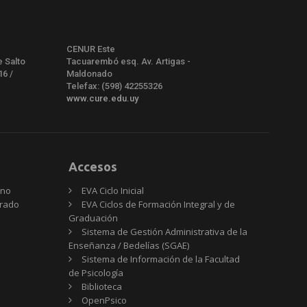
CENUR Este
e Salto
Tacuarembó esq. Av. Artigas -
16 /
Maldonado
Telefax: (598) 42255326
www.cure.edu.uy
Accesos
rno
EVA Ciclo Inicial
Grado
EVA Ciclos de Formación Integral y de
Graduación
Sistema de Gestión Administrativa de la
Enseñanza / Bedelías (SGAE)
Sistema de Información de la Facultad
de Psicología
Biblioteca
OpenPsico