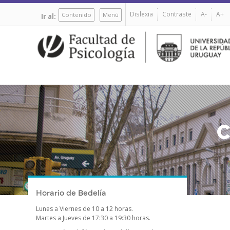
Pasar
Dislexia
Contraste
A-
A+
al
Contenido
Menú
Ir al:
contenido
principal
C
Horario de Bedelía
Lunes a Viernes de 10 a 12 horas.
Martes a Jueves de 17:30 a 19:30 horas.