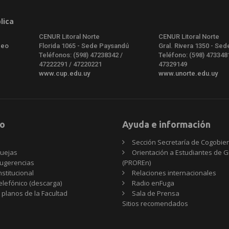
lica
CENUR Litoral Norte
CENUR Litoral Norte
deo
Florida 1065 - Sede Paysandú
Gral. Rivera 1350 - Sed
Teléfonos: (598) 47238342 /
Teléfono: (598) 473348
47222291 / 47220221
47329149
www.cup.edu.uy
www.unorte.edu.uy
o
Ayuda e información
Sección Secretaría de Cogobie
uejas
Orientación a Estudiantes de 
ugerencias
(PROREn)
nstitucional
Relaciones internacionales
telefónico (descarga)
Radio enFuga
 planos de la Facultad
Sala de Prensa
Sitios
Sitios recomendados
recomendados