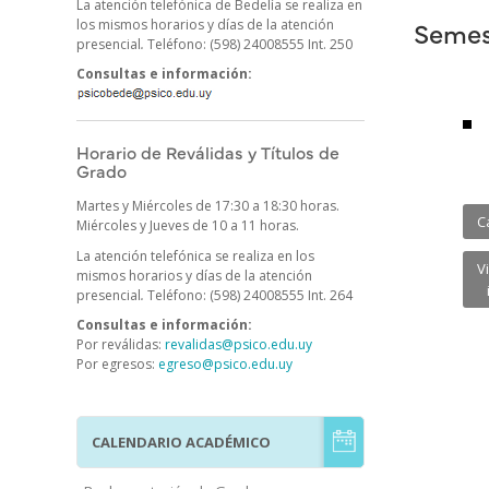
La atención telefónica de Bedelía se realiza en
Semes
los mismos horarios y días de la atención
presencial
.
Teléfono: (598) 24008555 Int. 250
Consultas e información:
Horario de Reválidas y Títulos de
Grado
Martes y Miércoles de 17:30 a 18:30 horas.
C
Miércoles y Jueves de 10 a 11 horas.
La atención telefónica se realiza en los
V
mismos horarios y días de la atención
presencial
.
Teléfono: (598) 24008555 Int. 264
Consultas e información:
Por reválidas:
revalidas@psico.edu.uy
Por egresos:
egreso@psico.edu.uy
CALENDARIO ACADÉMICO
Menú
Estudiantes
de