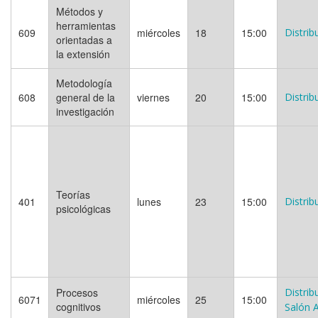
Métodos y
herramientas
609
miércoles
18
15:00
Distrib
orientadas a
la extensión
Metodología
608
general de la
viernes
20
15:00
Distrib
investigación
Teorías
401
lunes
23
15:00
Distrib
psicológicas
Procesos
Distrib
6071
miércoles
25
15:00
cognitivos
Salón 