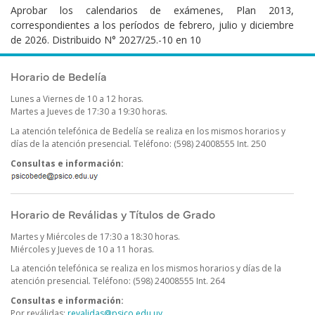
Aprobar los calendarios de exámenes, Plan 2013,
correspondientes a los períodos de febrero, julio y diciembre
de 2026. Distribuido N° 2027/25.-10 en 10
Publicado el
Martes 23 Diciembre, 2025
Horario de Bedelía
Lunes a Viernes de 10 a 12 horas.
Martes a Jueves de 17:30 a 19:30 horas.
La atención telefónica de Bedelía se realiza en los mismos horarios y
días de la atención presencial
.
Teléfono: (598) 24008555 Int. 250
Consultas e información:
Horario de Reválidas y Títulos de Grado
Martes y Miércoles de 17:30 a 18:30 horas.
Miércoles y Jueves de 10 a 11 horas.
La atención telefónica se realiza en los mismos horarios y días de la
atención presencial
.
Teléfono: (598) 24008555 Int. 264
Consultas e información:
Por reválidas:
revalidas@psico.edu.uy