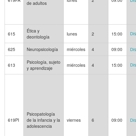
619PA
lunes
2
09:00
Dis
de adultos
Ética y
615
lunes
2
15:00
Dis
deontología
625
Neuropsicología
miércoles
4
09:00
Dis
Psicología, sujeto
613
miércoles
4
15:00
Dis
y aprendizaje
Psicopatología
619PI
de la infancia y la
viernes
6
09:00
Dis
adolescencia