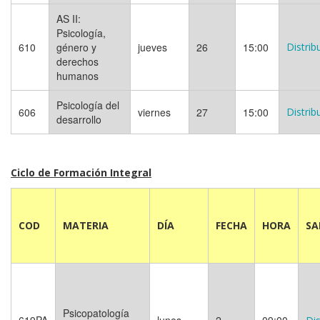
AS II:
Psicología,
610
género y
jueves
26
15:00
Distrib
derechos
humanos
Psicología del
606
viernes
27
15:00
Distrib
desarrollo
Ciclo de Formación Integral
COD
MATERIA
DÍA
FECHA
HORA
SA
Psicopatología