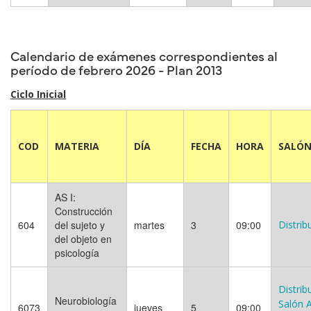
Calendario de exámenes correspondientes al
período de febrero 2026 - Plan 2013
Ciclo Inicial
COD
MATERIA
DÍA
FECHA
HORA
SALÓ
AS I:
Construcción
604
del sujeto y
martes
3
09:00
Distrib
del objeto en
psicología
Distrib
Neurobiología
Salón 
6073
jueves
5
09:00