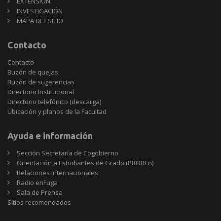
EXTENSIÓN
INVESTIGACIÓN
MAPA DEL SITIO
Contacto
Contacto
Buzón de quejas
Buzón de sugerencias
Directorio Institucional
Directorio telefónico (descarga)
Ubicación y planos de la Facultad
Ayuda e información
Sección Secretaría de Cogobierno
Orientación a Estudiantes de Grado (PROREn)
Relaciones internacionales
Radio enFuga
Sala de Prensa
Sitios
Sitios recomendados
recomendados