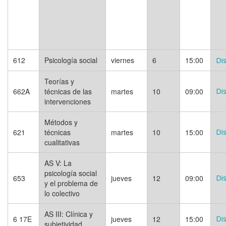
612
Psicología social
viernes
6
15:00
Dis
Teorías y
662A
técnicas de las
martes
10
09:00
Dis
intervenciones
Métodos y
621
técnicas
martes
10
15:00
Dis
cualitativas
AS V: La
psicología social
653
jueves
12
09:00
Dis
y el problema de
lo colectivo
AS III: Clínica y
6 17E
jueves
12
15:00
Dis
subjetividad