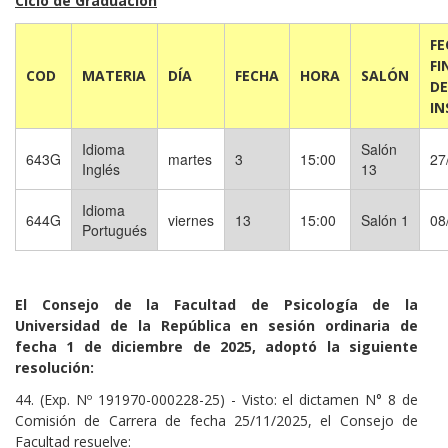
Ciclo de Graduación
FE
FI
COD
MATERIA
DÍA
FECHA
HORA
SALÓN
DE
IN
Idioma
Salón
643G
martes
3
15:00
27
Inglés
13
Idioma
644G
viernes
13
15:00
Salón 1
08
Portugués
El Consejo de la Facultad de Psicología de la
Universidad de la República en sesión ordinaria de
fecha 1 de diciembre de 2025, adoptó la siguiente
resolución:
44. (Exp. Nº 191970-000228-25) - Visto: el dictamen N° 8 de
Comisión de Carrera de fecha 25/11/2025, el Consejo de
Facultad resuelve: