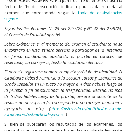
INSCRIPCIÓN EXAMEN EUP a partir del 19 de enero y hasta la
fecha de fin de inscripción indicada para cada materia al
examen que corresponda según la
tabla de equivalencias
vigente
.
Según las Resoluciones N° 29 del 22/7/24 y N° 42 del 23/9/24,
el Consejo de Facultad aprobó:
Sobre exámenes: si al momento del examen el estudiante no se
encontrara en lista, tendrá derecho a participar de la instancia
en forma condicional, quedando la prueba en carácter de
reservada, sin corregirse, hasta la resolución del caso.
El docente registrará nombre completo y cédula de identidad. El
estudiante deberá remitirse a la Sección Cursos y Exámenes de
Grado (Bedelía) en un plazo no mayor a 4 días hábiles luego de
la prueba, a fin de solucionar la irregularidad. Bedelía, no más
de 6 días hábiles luego de la prueba, avisará al docente de la
resolución al respecto (si corresponde o no corregir la misma y
agregarlo al acta). (
https://psico.edu.uy/noticias/acceso-de-
estudiantes-instancias-de-prueb…
)
Si bien se publicarán los resultados de los exámenes, los
conceptos no se verán reflejados en las escolaridades hasta