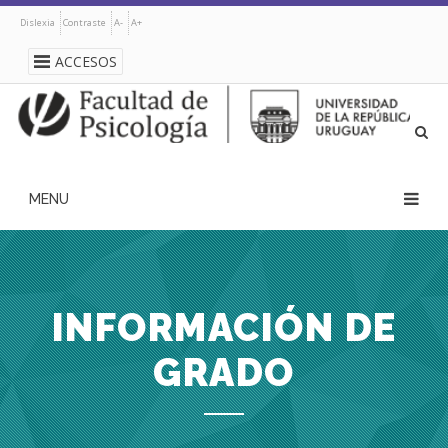
Pasar
Dislexia
Contraste
A-
A+
al
contenido
ACCESOS
principal
navegación
principal
INFORMACIÓN DE
GRADO