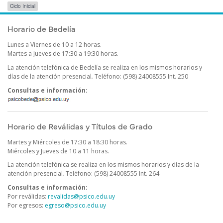
Etiquetas
Ciclo Inicial
para
comunicados/avisos
Publicado el
Miércoles 8 Abril, 2026
Horario de Bedelía
Lunes a Viernes de 10 a 12 horas.
Martes a Jueves de 17:30 a 19:30 horas.
La atención telefónica de Bedelía se realiza en los mismos horarios y
días de la atención presencial
.
Teléfono: (598) 24008555 Int. 250
Consultas e información:
Horario de Reválidas y Títulos de Grado
Martes y Miércoles de 17:30 a 18:30 horas.
Miércoles y Jueves de 10 a 11 horas.
La atención telefónica se realiza en los mismos horarios y días de la
atención presencial
.
Teléfono: (598) 24008555 Int. 264
Consultas e información:
Por reválidas:
revalidas@psico.edu.uy
Por egresos:
egreso@psico.edu.uy