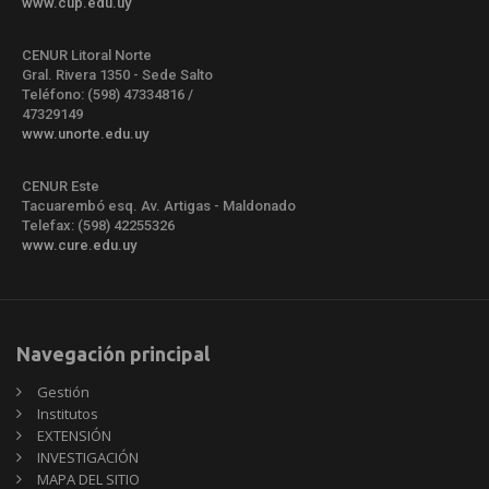
www.cup.edu.uy
CENUR Litoral Norte
Gral. Rivera 1350 - Sede Salto
Teléfono: (598) 47334816 /
47329149
www.unorte.edu.uy
CENUR Este
Tacuarembó esq. Av. Artigas - Maldonado
Telefax: (598) 42255326
www.cure.edu.uy
Navegación principal
Gestión
Institutos
EXTENSIÓN
INVESTIGACIÓN
MAPA DEL SITIO