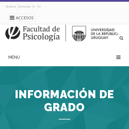
Pasar
Dislexia
Contraste
A-
A+
al
contenido
ACCESOS
principal
navegación
principal
INFORMACIÓN DE
GRADO