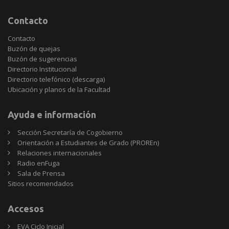
Contacto
Contacto
Buzón de quejas
Buzón de sugerencias
Directorio Institucional
Directorio telefónico (descarga)
Ubicación y planos de la Facultad
Ayuda e información
Sección Secretaría de Cogobierno
Orientación a Estudiantes de Grado (PROREn)
Relaciones internacionales
Radio enFuga
Sala de Prensa
Sitios
Sitios recomendados
recomendados
Accesos
EVA Ciclo Inicial