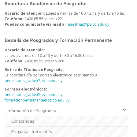
Secretaría Académica de Posgrado:
Horario de atención:
Lunes a viernes de 10 a 12 hs. y de 13 a 15 hs.
Teléfono:
2400 85 55 interno 221
Puedes comunicarte via mail a:
maestrias@psico.edu.uy
Bedelía de Posgrados y Formación Permanente
Horario de atención:
Lunes a viernes de 10 a 13 y de 14:30 a 16:30 horas
Teléfono:
2400 85 55 interno 268
Retiro de Títulos de Posgrado:
Se coordina día por correo electrónico escribiendo a
bedeliaposgrados@psico.edu.uy
Correos electrónicos:
bedeliaposgrados@psico.edu.uy
formacionpermanente@psico.edu.uy
Información de Posgrados
Menú
Estudiantes
Constancias
de
Posgrado
Preguntas frecuentes