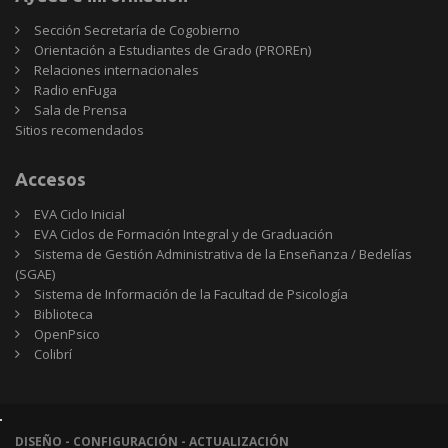
Sección Secretaría de Cogobierno
Orientación a Estudiantes de Grado (PROREn)
Relaciones internacionales
Radio enFuga
Sala de Prensa
Sitios
Sitios recomendados
recomendados
Accesos
EVA Ciclo Inicial
EVA Ciclos de Formación Integral y de Graduación
Sistema de Gestión Administrativa de la Enseñanza / Bedelías
(SGAE)
Sistema de Información de la Facultad de Psicología
Biblioteca
OpenPsico
Colibrí
DISEÑO - CONFIGURACIÓN - ACTUALIZACIÓN