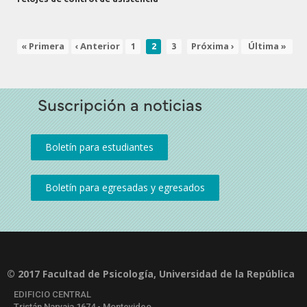
Primera
« Primera
Página
‹ Anterior
Page
Página
Page
Siguiente
Próxima ›
Última
Última »
1
2
3
Paginación
página
anterior
actual
página
página
Suscripción a noticias
© 2017 Facultad de Psicología, Universidad de la República
EDIFICIO CENTRAL
Tristán Narvaja 1674 - Montevideo