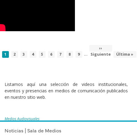
Siguiente
››
Paginación
…
Página
Page
Page
Page
Page
Page
Page
Page
Page
Siguiente
página
Última
Última »
1
2
3
4
5
6
7
8
9
actual
página
Listamos aquí una selección de videos institucionales,
eventos y presencias en medios de comunicación publicados
en nuestro sitio web.
Medios Audiovisuales
Noticias | Sala de Medios