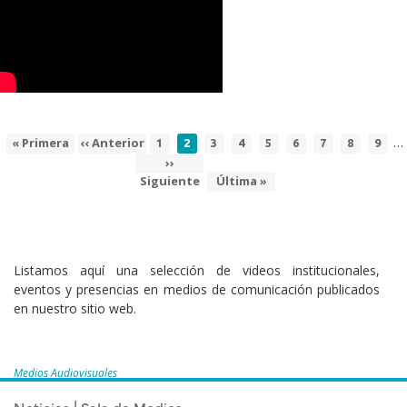
…
Primera
« Primera
Página
‹‹ Anterior
Page
Página
Page
Page
Page
Page
Page
Page
Page
1
2
3
4
5
6
7
8
9
Paginación
página
anterior
actual
Siguiente
››
Siguiente
página
Última
Última »
página
Listamos aquí una selección de videos institucionales,
eventos y presencias en medios de comunicación publicados
en nuestro sitio web.
Medios Audiovisuales