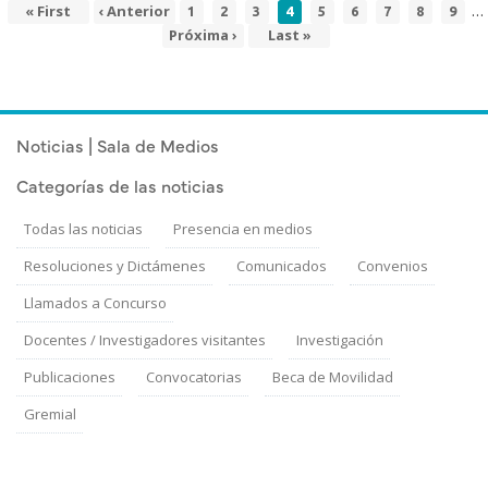
…
Primera
« First
Página
‹ Anterior
Page
Page
Page
Página
Page
Page
Page
Page
Page
1
2
3
4
5
6
7
8
9
Paginación
página
anterior
actual
Siguiente
Próxima ›
Última
Last »
página
página
Noticias | Sala de Medios
Categorías de las noticias
Todas las noticias
Presencia en medios
Resoluciones y Dictámenes
Comunicados
Convenios
Llamados a Concurso
Docentes / Investigadores visitantes
Investigación
Publicaciones
Convocatorias
Beca de Movilidad
Gremial