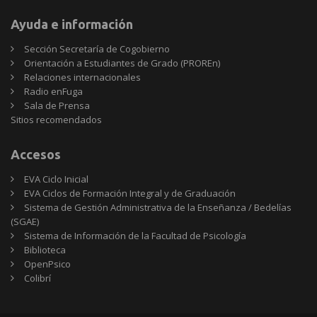
Ayuda e información
Sección Secretaría de Cogobierno
Orientación a Estudiantes de Grado (PROREn)
Relaciones internacionales
Radio enFuga
Sala de Prensa
Sitios
Sitios recomendados
recomendados
Accesos
EVA Ciclo Inicial
EVA Ciclos de Formación Integral y de Graduación
Sistema de Gestión Administrativa de la Enseñanza / Bedelías
(SGAE)
Sistema de Información de la Facultad de Psicología
Biblioteca
OpenPsico
Colibrí