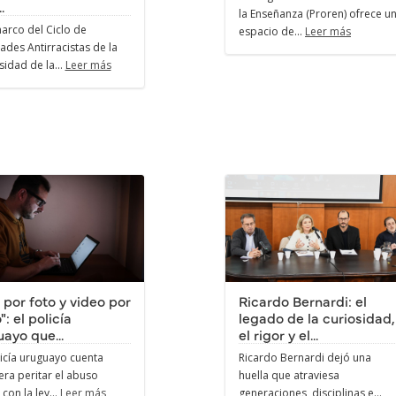
.
la Enseñanza (Proren) ofrece u
marco del Ciclo de
espacio de...
Leer más
dades Antirracistas de la
sidad de la...
Leer más
 por foto y video por
Ricardo Bernardi: el
": el policía
legado de la curiosidad,
ayo que...
el rigor y el...
icía uruguayo cuenta
Ricardo Bernardi dejó una
ra peritar el abuso
huella que atraviesa
l con la ley...
Leer más
generaciones, disciplinas e...