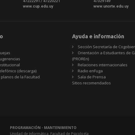
47222291 / 47220221
47329149
www.cup.edu.uy
www.unorte.edu.uy
o
Ayuda e información
Sección Secretaría de Cogobie
uejas
Orientación a Estudiantes de 
ugerencias
(PROREn)
nstitucional
Relaciones internacionales
telefónico (descarga)
Radio enFuga
 planos de la Facultad
Sala de Prensa
Sitios
Sitios recomendados
recomendados
PROGRAMACIÓN - MANTENIMIENTO
Unidad de Informática, Facultad de Psicología