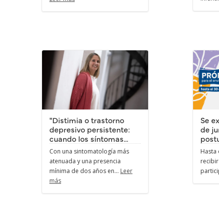
"Distimia o trastorno
Se ex
depresivo persistente:
de ju
cuando los síntomas...
postu
Con una sintomatología más
Hasta e
atenuada y una presencia
recibi
mínima de dos años en...
Leer
partici
más