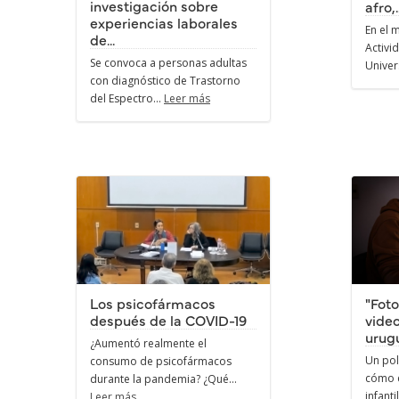
investigación sobre
afro,..
experiencias laborales
En el 
de...
Activi
Se convoca a personas adultas
Univer
con diagnóstico de Trastorno
del Espectro...
Leer más
Los psicofármacos
"Foto
después de la COVID-19
video
urugu
¿Aumentó realmente el
Un pol
consumo de psicofármacos
cómo e
durante la pandemia? ¿Qué...
infanti
Leer más