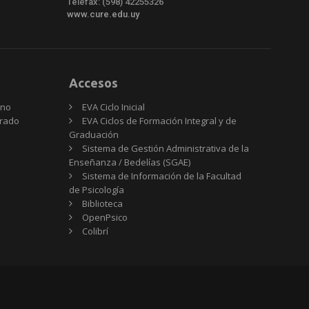
Telefax: (598) 42255326
www.cure.edu.uy
Accesos
rno
EVA Ciclo Inicial
Grado
EVA Ciclos de Formación Integral y de
Graduación
Sistema de Gestión Administrativa de la
Enseñanza / Bedelías (SGAE)
Sistema de Información de la Facultad
de Psicología
Biblioteca
OpenPsico
Colibrí