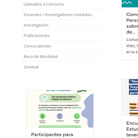
Llamados a Concurso
Comu
Docentes / Investigadores visitantes
Perso
Investigación
sobre
de...
Publicaciones
Comun
Convocatorias
Visto,
en la e
Beca de Movilidad
Gremial
Encu
Estud
Participantes para
tene