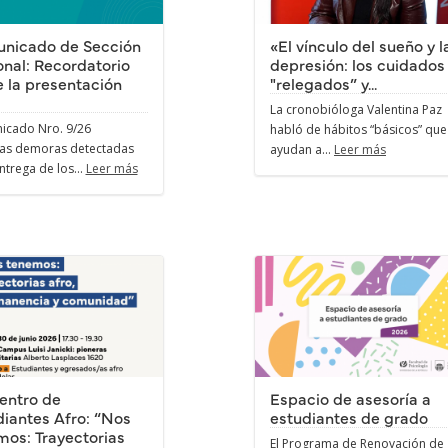
nicado de Sección
«El vínculo del sueño y l
nal: Recordatorio
depresión: los cuidados
 la presentación
"relegados” y...
La cronobióloga Valentina Paz
icado Nro. 9/26
habló de hábitos “básicos” que
 las demoras detectadas
ayudan a...
Leer más
ntrega de los...
Leer más
entro de
Espacio de asesoría a
iantes Afro: “Nos
estudiantes de grado
mos: Trayectorias
El Programa de Renovación de