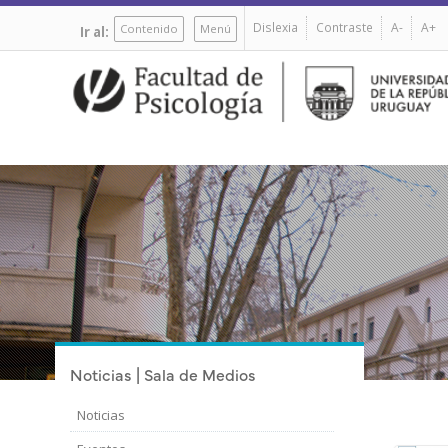
Pasar
Dislexia
Contraste
A-
A+
al
Contenido
Menú
Ir al:
contenido
principal
Noticias | Sala de Medios
Noticias