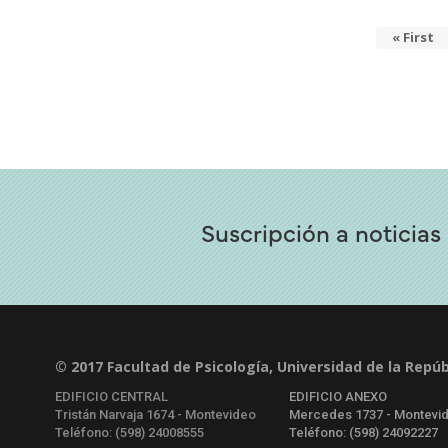
Primera
« First
Paginación
página
Suscripción a noticias
© 2017 Facultad de Psicología, Universidad de la Repúb
EDIFICIO CENTRAL
EDIFICIO ANEXO
Tristán Narvaja 1674 - Montevideo
Mercedes 1737 - Montevi
Teléfono: (598) 24008555
Teléfono: (598) 24092227