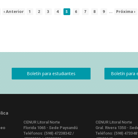
…
Página
‹ Anterior
Page
Page
Page
Page
Página
Page
Page
Page
Page
Siguiente
Próxima ›
1
2
3
4
5
6
7
8
9
anterior
actual
página
lica
CENUR Litoral Norte
CENUR Litoral Norte
deo
Florida 1065 - Sede Paysandú
Gral. Rivera 1350 - Sed
Teléfonos: (598) 47238342 /
Teléfono: (598) 473348