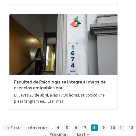
Facultad de Psicología se integra al mapa de
espacios amigables por...
El jueves 23 de abril, a las 17:30 horas, se colocó una
pieza tangram en...
Leer más
…
Primera
« First
Página
‹ Anterior
Page
Page
Page
Page
Página
Page
Page
Page
Pa
4
5
6
7
8
9
10
11
12
Paginación
página
anterior
actual
…
Siguiente
Próxima ›
Última
Last »