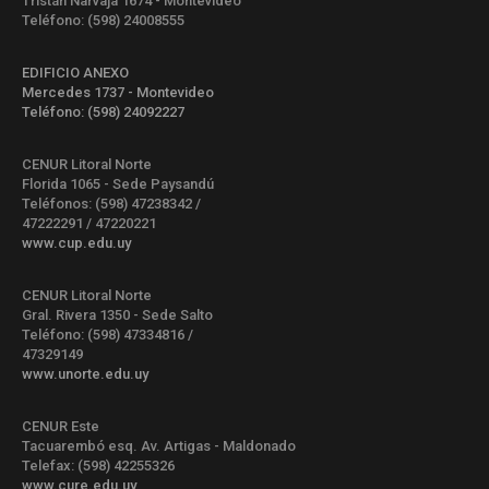
Tristán Narvaja 1674 - Montevideo
Teléfono: (598) 24008555
EDIFICIO ANEXO
Mercedes 1737 - Montevideo
Teléfono: (598) 24092227
CENUR Litoral Norte
Florida 1065 - Sede Paysandú
Teléfonos: (598) 47238342 /
47222291 / 47220221
www.cup.edu.uy
CENUR Litoral Norte
Gral. Rivera 1350 - Sede Salto
Teléfono: (598) 47334816 /
47329149
www.unorte.edu.uy
CENUR Este
Tacuarembó esq. Av. Artigas - Maldonado
Telefax: (598) 42255326
www.cure.edu.uy