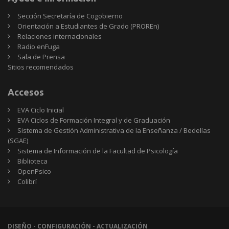
Sección Secretaría de Cogobierno
Orientación a Estudiantes de Grado (PROREn)
Relaciones internacionales
Radio enFuga
Sala de Prensa
Sitios
Sitios recomendados
recomendados
Accesos
EVA Ciclo Inicial
EVA Ciclos de Formación Integral y de Graduación
Sistema de Gestión Administrativa de la Enseñanza / Bedelías
(SGAE)
Sistema de Información de la Facultad de Psicología
Biblioteca
OpenPsico
Colibrí
DISEÑO - CONFIGURACIÓN - ACTUALIZACIÓN