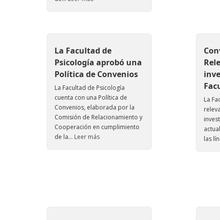
La Facultad de
Con
Psicología aprobó una
Rel
Política de Convenios
inve
Fac
La Facultad de Psicología
cuenta con una Política de
La Fa
Convenios, elaborada por la
relev
Comisión de Relacionamiento y
inves
Cooperación en cumplimiento
actua
de la...
Leer más
las lí