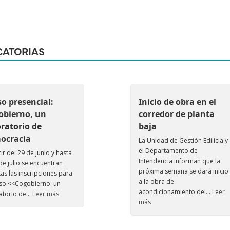
ATORIAS
o presencial:
Inicio de obra en el
obierno, un
corredor de planta
ratorio de
baja
ocracia
La Unidad de Gestión Edilicia y
el Departamento de
ir del 29 de junio y hasta
Intendencia informan que la
de julio se encuentran
próxima semana se dará inicio
tas las inscripciones para
a la obra de
rso <<Cogobierno: un
acondicionamiento del...
Leer
atorio de...
Leer más
más