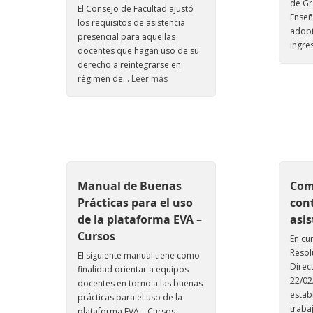
de Gr
El Consejo de Facultad ajustó
Enseñ
los requisitos de asistencia
adopt
presencial para aquellas
ingres
docentes que hagan uso de su
derecho a reintegrarse en
régimen de...
Leer más
Manual de Buenas
Com
Prácticas para el uso
cont
de la plataforma EVA –
asis
Cursos
En cu
Resol
El siguiente manual tiene como
Direc
finalidad orientar a equipos
22/02
docentes en torno a las buenas
estab
prácticas para el uso de la
trabaj
plataforma EVA – Cursos