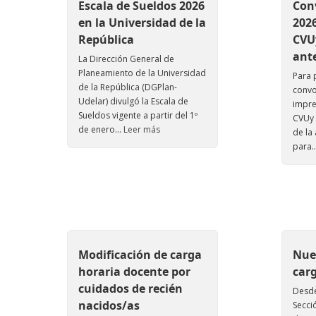
Escala de Sueldos 2026
Con
en la Universidad de la
2026
República
CVU
ante
La Dirección General de
Planeamiento de la Universidad
Para 
de la República (DGPlan-
convo
Udelar) divulgó la Escala de
impre
Sueldos vigente a partir del 1º
CVUy 
de enero...
Leer más
de la
para..
Modificación de carga
Nue
horaria docente por
carg
cuidados de recién
Desde
nacidos/as
Secci