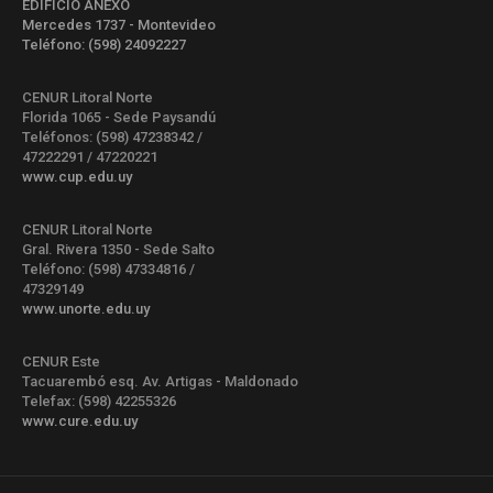
EDIFICIO ANEXO
Mercedes 1737 - Montevideo
Teléfono: (598) 24092227
CENUR Litoral Norte
Florida 1065 - Sede Paysandú
Teléfonos: (598) 47238342 /
47222291 / 47220221
www.cup.edu.uy
CENUR Litoral Norte
Gral. Rivera 1350 - Sede Salto
Teléfono: (598) 47334816 /
47329149
www.unorte.edu.uy
CENUR Este
Tacuarembó esq. Av. Artigas - Maldonado
Telefax: (598) 42255326
www.cure.edu.uy