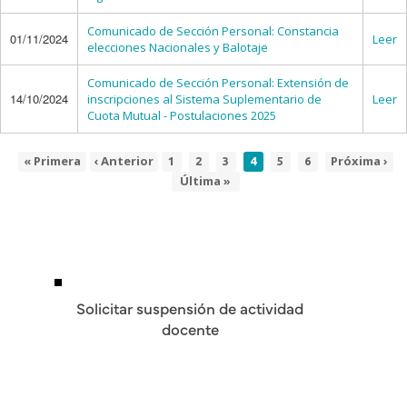
Comunicado de Sección Personal: Constancia
01/11/2024
Leer
elecciones Nacionales y Balotaje
Comunicado de Sección Personal: Extensión de
14/10/2024
inscripciones al Sistema Suplementario de
Leer
Cuota Mutual - Postulaciones 2025
Primera
« Primera
Página
‹ Anterior
Page
Page
Page
Página
Page
Page
Siguiente
Próxima ›
1
2
3
4
5
6
Paginación
página
anterior
actual
página
Última
Última »
página
Solicitar suspensión de actividad
docente