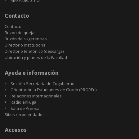
MAPA DEL SITIO
Contacto
Contacto
Buzón de quejas
Buzón de sugerencias
Directorio Institucional
Directorio telefónico (descarga)
Ubicación y planos de la Facultad
Ayuda e información
Sección Secretaría de Cogobierno
Orientación a Estudiantes de Grado (PROREn)
Relaciones internacionales
Radio enFuga
Sala de Prensa
Sitios
Sitios recomendados
recomendados
Accesos