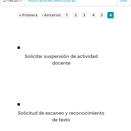
27/06/2011
Notificaciones electrónicas
Leer
Primera
« Primera
Página
‹ Anterior
Page
Page
Page
Page
Page
Página
1
2
3
4
5
6
Paginación
página
anterior
actual
Solicitar suspensión de actividad
docente
Solicitud de escaneo y reconocimiento
de texto