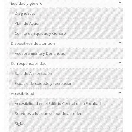
2
Equidad y género
Diagnóstico
Plan de Acción
Comité de Equidad y Género
Dispositivos de atención
Asesoramiento y Denuncias
Corresponsabilidad
Sala de Alimentación
Espacio de cuidado y recreación
Accesibilidad
Accesibilidad en el Edificio Central de la Facultad
Servicios a los que se puede acceder
Siglas