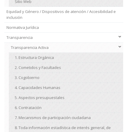
Sitio Web
Equidad y Género / Dispositivos de atención / Accesibilidad e
inclusión
Normativa Jurídica
Transparencia
Transparencia Activa
1. Estructura Orgánica
2. Cometidos y Facultades
3. Cogobierno
4. Capacidades Humanas
5. Aspectos presupuestales
6. Contratación
7. Mecanismos de participación ciudadana
8. Toda información estadística de interés general, de